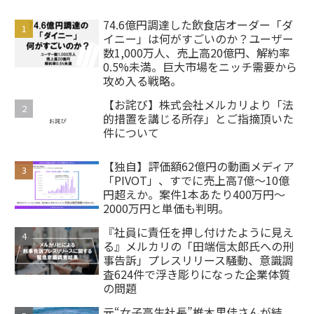
74.6億円調達した飲食店オーダー「ダ
イニー」は何がすごいのか？ユーザー
数1,000万人、売上高20億円、解約率
0.5%未満。巨大市場をニッチ需要から
攻め入る戦略。
【お詫び】株式会社メルカリより「法
的措置を講じる所存」とご指摘頂いた
件について
【独自】評価額62億円の動画メディア
「PIVOT」、すでに売上高7億～10億
円超えか。案件1本あたり400万円～
2000万円と単価も判明。
『社員に責任を押し付けたように見え
る』メルカリの「田端信太郎氏への刑
事告訴」プレスリリース騒動、意識調
査624件で浮き彫りになった企業体質
の問題
元“女子高生社長”椎木里佳さんが結