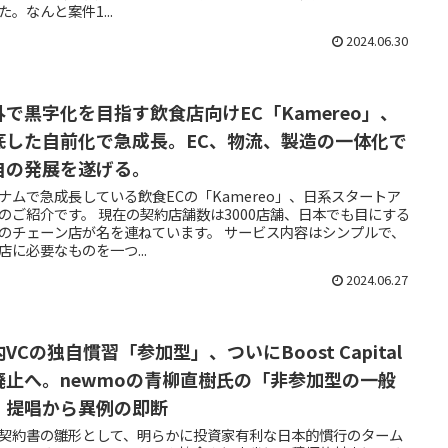
た。なんと案件1...
2024.06.30
外で黒字化を目指す飲食店向けEC「Kamereo」、
底した自前化で急成長。EC、物流、製造の一体化で
自の発展を遂げる。
ナムで急成長している飲食ECの「Kamereo」、日系スタートア
のご紹介です。 現在の契約店舗数は3000店舗、日本でも目にする
チェーン店が名を連ねています。 サービス内容はシンプルで、
店に必要なものを一つ...
2024.06.27
VCの独自慣習「参加型」、ついにBoost Capital
廃止へ。newmoの青柳直樹氏の「非参加型の一般
」提唱から異例の即断
契約書の雛形として、明らかに投資家有利な日本的慣行のターム