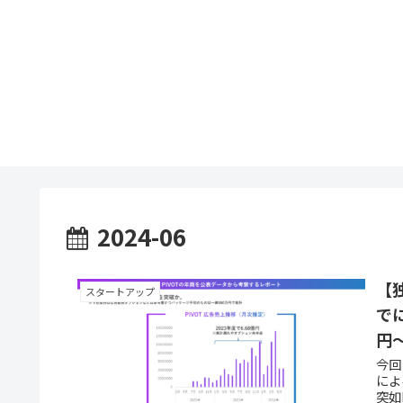
2024-06
【
スタートアップ
で
円
今回
によると評
突如