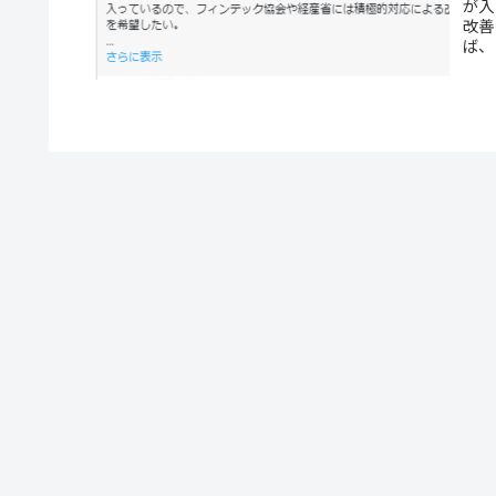
が入
改善
ば、