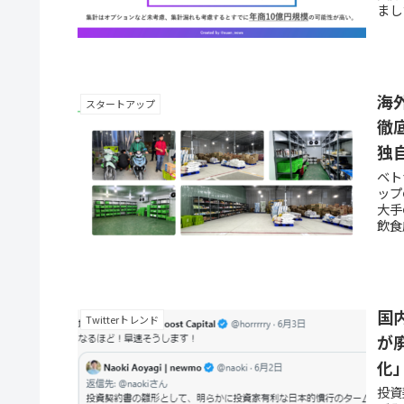
まし
海
スタートアップ
徹
独
ベト
ップ
大手の
飲食
国内
Twitterトレンド
が
化
投資