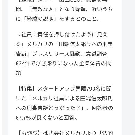
開。「無敵な人」となり帰還、近いうち
に「経緯の説明」をするとのこと。
『社員に責任を押し付けたように見え
る』メルカリの「田端信太郎氏への刑事
告訴」プレスリリース騒動、意識調査
624件で浮き彫りになった企業体質の問
題
【特集】スタートアップ界隈790名に聞
いた「メルカリ社員による田端信太郎氏
への刑事告訴どうだった？」、回答者の
67.7%が良くないと回答。
【お詫び】株式会社メルカリより「法的