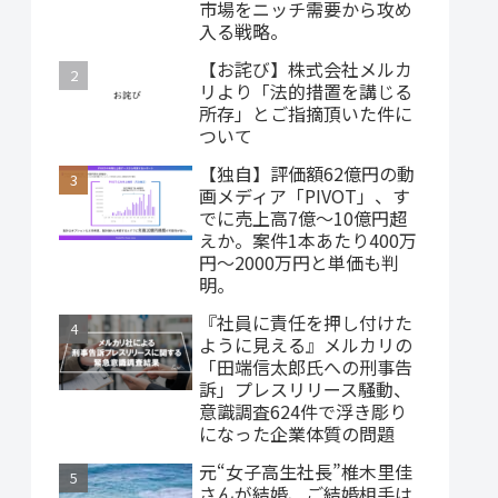
市場をニッチ需要から攻め
入る戦略。
【お詫び】株式会社メルカ
リより「法的措置を講じる
所存」とご指摘頂いた件に
ついて
【独自】評価額62億円の動
画メディア「PIVOT」、す
でに売上高7億～10億円超
えか。案件1本あたり400万
円～2000万円と単価も判
明。
『社員に責任を押し付けた
ように見える』メルカリの
「田端信太郎氏への刑事告
訴」プレスリリース騒動、
意識調査624件で浮き彫り
になった企業体質の問題
元“女子高生社長”椎木里佳
さんが結婚、ご結婚相手は