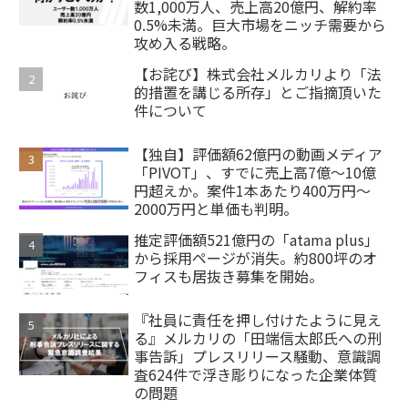
数1,000万人、売上高20億円、解約率
0.5%未満。巨大市場をニッチ需要から
攻め入る戦略。
【お詫び】株式会社メルカリより「法
的措置を講じる所存」とご指摘頂いた
件について
【独自】評価額62億円の動画メディア
「PIVOT」、すでに売上高7億～10億
円超えか。案件1本あたり400万円～
2000万円と単価も判明。
推定評価額521億円の「atama plus」
から採用ページが消失。約800坪のオ
フィスも居抜き募集を開始。
『社員に責任を押し付けたように見え
る』メルカリの「田端信太郎氏への刑
事告訴」プレスリリース騒動、意識調
査624件で浮き彫りになった企業体質
の問題