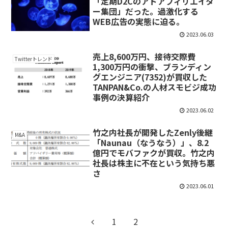
「定期D2Cのアドアフィリエイタ
ー集団」だった。過激化する
WEB広告の実態に迫る。
2023.06.03
売上8,600万円、接待交際費
Twitterトレンド
1,300万円の衝撃、ブランディン
グエンジニア(7352)が買収した
TANPAN&Co.の人材スモビジ成功
事例の決算紹介
2023.06.02
竹之内社長が開発したZenly後継
M&A
「Naunau（なうなう）」、8.2
億円でモバファクが買収。竹之内
社長は株主に不在という気持ち悪
さ
2023.06.01
1
2