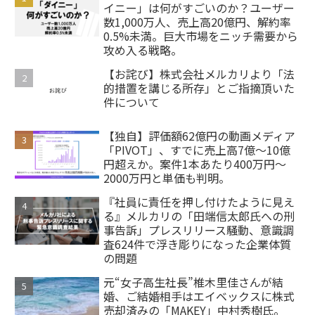
イニー」は何がすごいのか？ユーザー
数1,000万人、売上高20億円、解約率
0.5%未満。巨大市場をニッチ需要から
攻め入る戦略。
【お詫び】株式会社メルカリより「法
的措置を講じる所存」とご指摘頂いた
件について
【独自】評価額62億円の動画メディア
「PIVOT」、すでに売上高7億～10億
円超えか。案件1本あたり400万円～
2000万円と単価も判明。
『社員に責任を押し付けたように見え
る』メルカリの「田端信太郎氏への刑
事告訴」プレスリリース騒動、意識調
査624件で浮き彫りになった企業体質
の問題
元“女子高生社長”椎木里佳さんが結
婚、ご結婚相手はエイベックスに株式
売却済みの「MAKEY」中村秀樹氏。