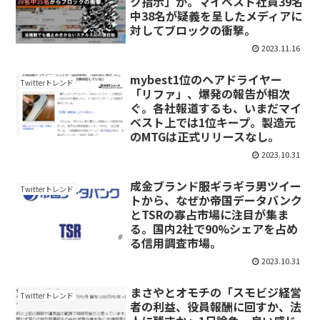
ク指示」か。マイベスト社員39名
中38名が疑義を呈したメディアに
対してブロックの衝撃。
2023.11.16
mybest1位のヘアドライヤー
Twitterトレンド
「リファ」、爆発の報告が相次
ぐ。各社報道するも、いまだマイ
ベスト上では1位キープ。製造元
のMTGは正式リリースなし。
2023.10.31
成金ブランド服ギラギラ男ツイー
Twitterトレンド
トから、なぜか帝国データバンク
とTSRの寡占市場に注目が集ま
る。国内2社で90%シェアを占め
る信用調査市場。
2023.10.31
まさやとオモチの「スモビジ経営
Twitterトレンド
者の利益、役員報酬に回すか、法