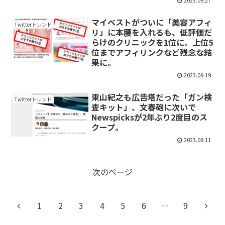
マイベストがついに「美容アフィ
Twitterトレンド
リ」に本腰を入れるも、低評価だ
らけのクリニックを1位に。上位5
位までアフィリンクなど残念な結
果に。
2023.09.19
東山紀之も広告塔だった「ガン検
Twitterトレンド
査キット」、文春砲に次いで
Newspicksが2年ぶり2度目のス
クープ。
2023.09.11
次のページ
1
2
3
4
5
6
…
9