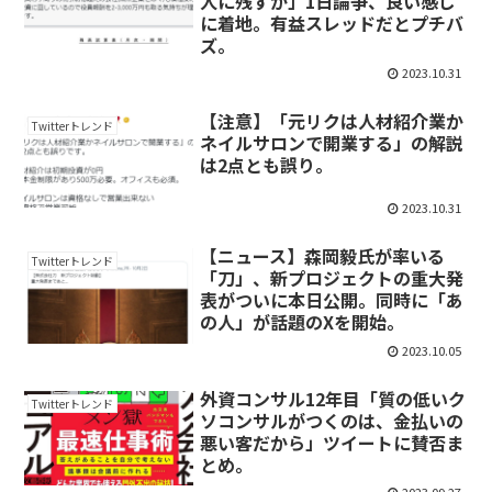
人に残すか」1日論争、良い感じ
に着地。有益スレッドだとプチバ
ズ。
2023.10.31
【注意】「元リクは人材紹介業か
Twitterトレンド
ネイルサロンで開業する」の解説
は2点とも誤り。
2023.10.31
【ニュース】森岡毅氏が率いる
Twitterトレンド
「刀」、新プロジェクトの重大発
表がついに本日公開。同時に「あ
の人」が話題のXを開始。
2023.10.05
外資コンサル12年目「質の低いク
Twitterトレンド
ソコンサルがつくのは、金払いの
悪い客だから」ツイートに賛否ま
とめ。
2023.09.27