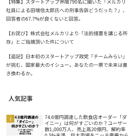
【特集】スタートアップ界隈790名に聞いた「メルカリ
社員による田端信太郎氏への刑事告訴どうだった？」、
回答者の67.7%が良くないと回答。
【お詫び】株式会社メルカリより「法的措置を講じる所
存」とご指摘頂いた件について
【追記】日本初のスタートアップ政党「チームみらい」
が挑む、国家最大のイシュー。あなたの一票で未来は書
き換わるか。
人気記事
74.6億円調達した飲食店オーダー「ダ
イニー」は何がすごいのか？ユーザー
数1,000万人、売上高20億円、解約率
0.5%未満。巨大市場をニッチ需要から