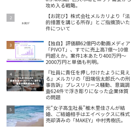
攻め入る戦略。
【お詫び】株式会社メルカリより「法
的措置を講じる所存」とご指摘頂いた
件について
【独自】評価額62億円の動画メディア
「PIVOT」、すでに売上高7億～10億
円超えか。案件1本あたり400万円～
2000万円と単価も判明。
『社員に責任を押し付けたように見え
る』メルカリの「田端信太郎氏への刑
事告訴」プレスリリース騒動、意識調
査624件で浮き彫りになった企業体質
の問題
元“女子高生社長”椎木里佳さんが結
婚、ご結婚相手はエイベックスに株式
売却済みの「MAKEY」中村秀樹氏。