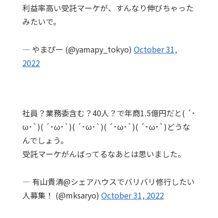
利益率高い受託マーケが、すんなり伸びちゃった
みたいで。
— やまぴー (@yamapy_tokyo)
October 31,
2022
社員？業務委含む？40人？で年商1.5億円だと( ´･
ω･`)( ´･ω･`)( ´･ω･`)( ´･ω･`)( ´･ω･`)どうな
んでしょう。
受託マーケがんばってるなあとは思いました。
— 有山貴清@シェアハウスでバリバリ修行したい
人募集！ (@mksaryo)
October 31, 2022