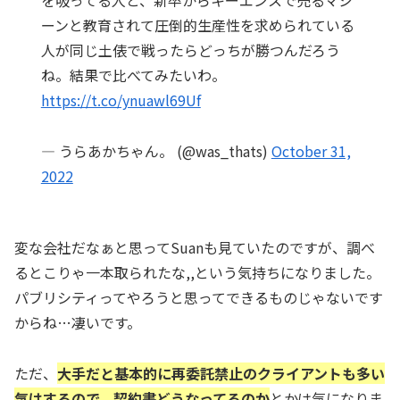
を吸ってる人と、新卒からキーエンスで売るマシ
ーンと教育されて圧倒的生産性を求められている
人が同じ土俵で戦ったらどっちが勝つんだろう
ね。結果で比べてみたいわ。
https://t.co/ynuawl69Uf
— うらあかちゃん。 (@was_thats)
October 31,
2022
変な会社だなぁと思ってSuanも見ていたのですが、調べ
るとこりゃ一本取られたな,,という気持ちになりました。
パブリシティってやろうと思ってできるものじゃないです
からね…凄いです。
ただ、
大手だと基本的に再委託禁止のクライアントも多い
気はするので、契約書どうなってるのか
とかは気になりま