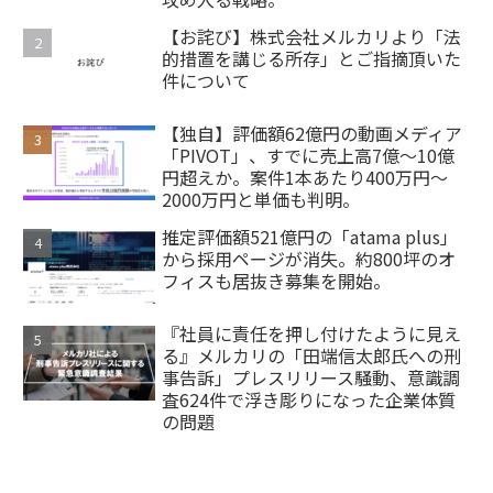
【お詫び】株式会社メルカリより「法
的措置を講じる所存」とご指摘頂いた
件について
【独自】評価額62億円の動画メディア
「PIVOT」、すでに売上高7億～10億
円超えか。案件1本あたり400万円～
2000万円と単価も判明。
推定評価額521億円の「atama plus」
から採用ページが消失。約800坪のオ
フィスも居抜き募集を開始。
『社員に責任を押し付けたように見え
る』メルカリの「田端信太郎氏への刑
事告訴」プレスリリース騒動、意識調
査624件で浮き彫りになった企業体質
の問題