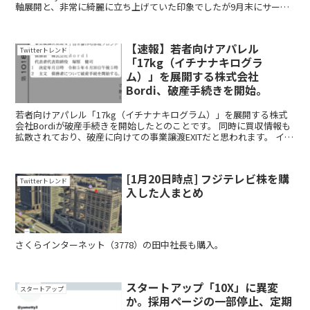
軸展開と、非常に綺麗に立ち上げていた印象でしたが9月末にサービ
ス終了されたとのことです。 9月中...
【速報】若者向けアパレル
Twitterトレンド
「17kg（イチナナキログラ
ム）」を展開する株式会社
Bordi、破産手続きを開始。
若者向けアパレル「17kg（イチナナキログラム）」を展開する株式
会社Bordiが破産手続きを開始したとのことです。 同時に買収情報も
拡散されており、破産に向けての事業譲渡EXITだと思われます。 イチ
ナナ...
[1月20日時点] フジテレビ株を購
Twitterトレンド
入した人まとめ
さくらインターネット（3778）の田中社長も購入。
スタートアップ「10X」に異変
スタートアップ
か。採用ページの一部停止、定期