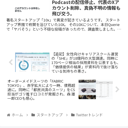
Podcastの配信停止、代表のXア
カウント削除、真偽不明の情報も
飛び交う。
著名スタートアップ「10x」で異変が起きているようです。 スタート
アップ界隈で称賛を浴びていた10X。 その10Xについて、本日Querie
で「ヤバそう」という不穏な投稿があったので、調査致しました。
見え...
【追記】女性向けキャリアスクール運営
の「SHE」が18億円の大型調達。同時に
170ページ相当の採用資料を公表するも、
「価値提供の結果」が資料内で抜け落ち
ている気持ちの悪さ。
オーダーメイドスーツの「FABRIC
TOKYO」、赤字拡大により一時、債務超
過に。同時に「都民共済のスーツ」をCS
担当がゴリ推す口コミが発掘され、森 雄
一郎CEOも感心。
ホーム
スタートアップ
Twitterトレンド