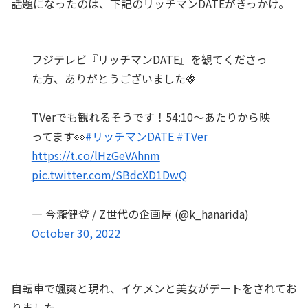
話題になったのは、下記のリッチマンDATEがきっかけ。
フジテレビ『リッチマンDATE』を観てくださっ
た方、ありがとうございました🍓
TVerでも観れるそうです！54:10〜あたりから映
ってます👀
#リッチマンDATE
#TVer
https://t.co/lHzGeVAhnm
pic.twitter.com/SBdcXD1DwQ
— 今瀧健登 / Z世代の企画屋 (@k_hanarida)
October 30, 2022
自転車で颯爽と現れ、イケメンと美女がデートをされてお
りました。