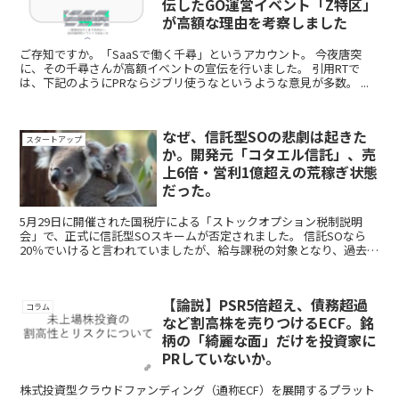
伝したGO運営イベント「Z特区」
が高額な理由を考察しました
ご存知ですか。「SaaSで働く千尋」というアカウント。 今夜唐突
に、その千尋さんが高額イベントの宣伝を行いました。 引用RTで
は、下記のようにPRならジブリ使うなというような意見が多数。 ...
なぜ、信託型SOの悲劇は起きた
スタートアップ
か。開発元「コタエル信託」、売
上6倍・営利1億超えの荒稼ぎ状態
だった。
5月29日に開催された国税庁による「ストックオプション税制説明
会」で、正式に信託型SOスキームが否定されました。 信託SOなら
20％でいけると言われていましたが、給与課税の対象となり、過去分
も遡り55%での税率での課税※となるとのこと。 ...
【論説】PSR5倍超え、債務超過
コラム
など割高株を売りつけるECF。銘
柄の「綺麗な面」だけを投資家に
PRしていないか。
株式投資型クラウドファンディング（通称ECF）を展開するプラット