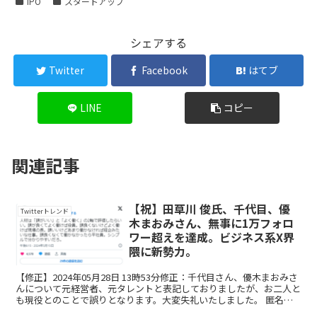
IPO
スタートアップ
シェアする
Twitter
Facebook
はてブ
LINE
コピー
関連記事
【祝】田草川 俊氏、千代目、優
Twitterトレンド
木まおみさん、無事に1万フォロ
ワー超えを達成。ビジネス系X界
隈に新勢力。
【修正】2024年05月28日 13時53分修正：千代目さん、優木まおみさ
んについて元経営者、元タレントと表記しておりましたが、お二人と
も現役とのことで誤りとなります。大変失礼いたしました。 匿名、
実名問わずスタートアップのX界隈に新たな...