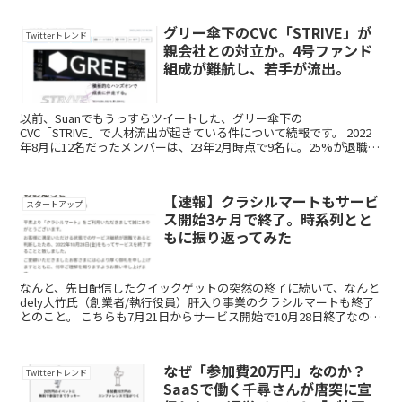
グリー傘下のCVC「STRIVE」が
Twitterトレンド
親会社との対立か。4号ファンド
組成が難航し、若手が流出。
以前、Suanでもうっすらツイートした、グリー傘下の
CVC「STRIVE」で人材流出が起きている件について続報です。 2022
年8月に12名だったメンバーは、23年2月時点で9名に。25%が退職し
ているようです。 ※ツイート...
【速報】クラシルマートもサービ
スタートアップ
ス開始3ヶ月で終了。時系列とと
もに振り返ってみた
なんと、先日配信したクイックゲットの突然の終了に続いて、なんと
dely大竹氏（創業者/執行役員）肝入り事業のクラシルマートも終了
とのこと。 こちらも7月21日からサービス開始で10月28日終了なの
で、3ヶ月ほどでの終了になります。 ...
なぜ「参加費20万円」なのか？
Twitterトレンド
SaaSで働く千尋さんが唐突に宣