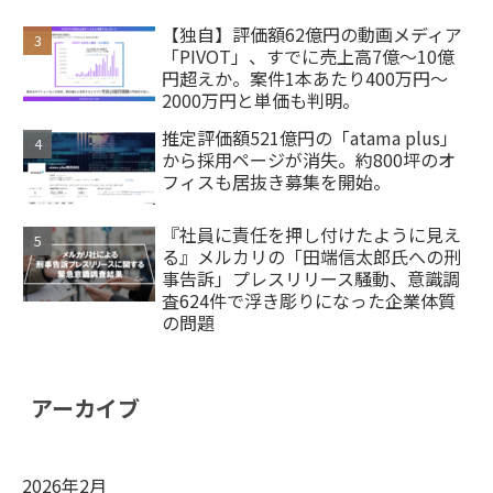
【独自】評価額62億円の動画メディア
「PIVOT」、すでに売上高7億～10億
円超えか。案件1本あたり400万円～
2000万円と単価も判明。
推定評価額521億円の「atama plus」
から採用ページが消失。約800坪のオ
フィスも居抜き募集を開始。
『社員に責任を押し付けたように見え
る』メルカリの「田端信太郎氏への刑
事告訴」プレスリリース騒動、意識調
査624件で浮き彫りになった企業体質
の問題
アーカイブ
2026年2月