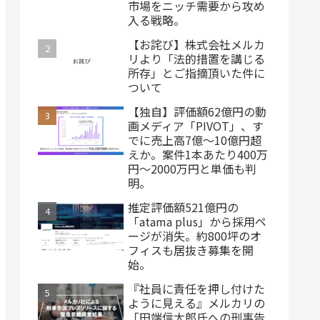
市場をニッチ需要から攻め
入る戦略。
【お詫び】株式会社メルカ
リより「法的措置を講じる
所存」とご指摘頂いた件に
ついて
【独自】評価額62億円の動
画メディア「PIVOT」、す
でに売上高7億～10億円超
えか。案件1本あたり400万
円～2000万円と単価も判
明。
推定評価額521億円の
「atama plus」から採用ペ
ージが消失。約800坪のオ
フィスも居抜き募集を開
始。
『社員に責任を押し付けた
ように見える』メルカリの
「田端信太郎氏への刑事告