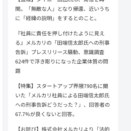
開。「無敵な人」となり帰還、近いうち
に「経緯の説明」をするとのこと。
『社員に責任を押し付けたように見え
る』メルカリの「田端信太郎氏への刑事
告訴」プレスリリース騒動、意識調査
624件で浮き彫りになった企業体質の問
題
【特集】スタートアップ界隈790名に聞
いた「メルカリ社員による田端信太郎氏
への刑事告訴どうだった？」、回答者の
67.7%が良くないと回答。
【お詫び】株式会社メルカリより「法的