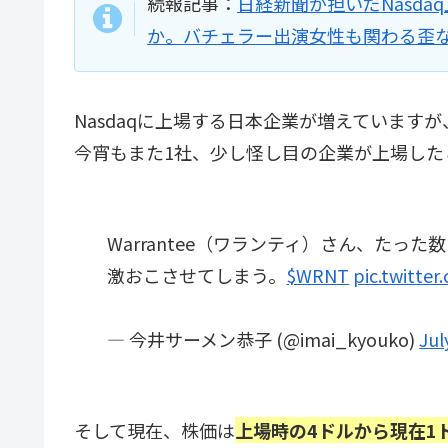
続報記事：
日経新聞が担いだNasdaq
か。バチェラー出演女性も関わる歪
Nasdaqに上場する日本企業が増えています
今宵もまた1社、少し怪し目の企業が上場したと
Warrantee（ワランティ）さん、たっ
激おこさせてしまう。
$WRNT
pic.twitte
— 今井サーメン恭子 (@imai_kyouko)
Jul
そして現在、株価は
上場時の4ドルから現在1