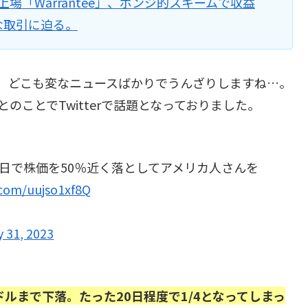
上場「Warrantee」、ポンジ的スキームで収益
な取引に迫る。
が、どこも変なニュースばかりでうんざりしますね…。
のことでTwitterで話題となっておりました。
た数日で株価を50％近く落としてアメリカ人さんを
r.com/uujso1xf8Q
y 31, 2023
ドルまで下落。たった20日程度で1/4となってしまっ