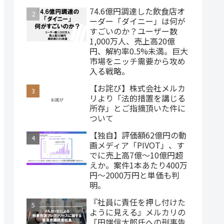
74.6億円調達した飲食店オ
ーダー「ダイニー」は何が
すごいのか？ユーザー数
1,000万人、売上高20億
円、解約率0.5%未満。巨大
市場をニッチ需要から攻め
入る戦略。
【お詫び】株式会社メルカ
リより「法的措置を講じる
所存」とご指摘頂いた件に
ついて
【独自】評価額62億円の動
画メディア「PIVOT」、す
でに売上高7億～10億円超
えか。案件1本あたり400万
円～2000万円と単価も判
明。
『社員に責任を押し付けた
ように見える』メルカリの
「田端信太郎氏への刑事告