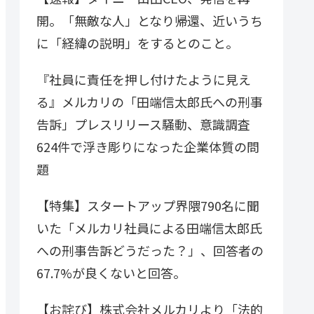
開。「無敵な人」となり帰還、近いうち
に「経緯の説明」をするとのこと。
『社員に責任を押し付けたように見え
る』メルカリの「田端信太郎氏への刑事
告訴」プレスリリース騒動、意識調査
624件で浮き彫りになった企業体質の問
題
【特集】スタートアップ界隈790名に聞
いた「メルカリ社員による田端信太郎氏
への刑事告訴どうだった？」、回答者の
67.7%が良くないと回答。
【お詫び】株式会社メルカリより「法的