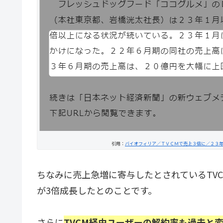
引用：
バイオフィリア／ＴＶＣＭで売上３倍に／２３年６
ちなみに売上急増に寄与したとされているTV
が3倍成長したとのことです。
さらに
TVCM経由ユーザーの解約率も過去と