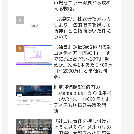
市場をニッチ需要から攻め
入る戦略。
【お詫び】株式会社メルカ
リより「法的措置を講じる
所存」とご指摘頂いた件に
ついて
【独自】評価額62億円の動
画メディア「PIVOT」、す
でに売上高7億～10億円超
えか。案件1本あたり400万
円～2000万円と単価も判
明。
推定評価額521億円の
「atama plus」から採用ペ
ージが消失。約800坪のオ
フィスも居抜き募集を開
始。
『社員に責任を押し付けた
ように見える』メルカリの
「田端信太郎氏への刑事告