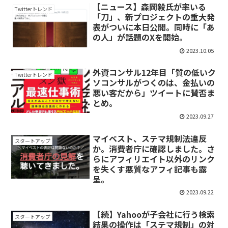
【ニュース】森岡毅氏が率いる
Twitterトレンド
「刀」、新プロジェクトの重大発
表がついに本日公開。同時に「あ
の人」が話題のXを開始。
2023.10.05
外資コンサル12年目「質の低いク
Twitterトレンド
ソコンサルがつくのは、金払いの
悪い客だから」ツイートに賛否ま
とめ。
2023.09.27
マイベスト、ステマ規制法違反
スタートアップ
か。消費者庁に確認しました。さ
らにアフィリエイト以外のリンク
を失くす悪質なアフィ記事も露
呈。
2023.09.22
【続】Yahooが子会社に行う検索
スタートアップ
結果の操作は「ステマ規制」の対