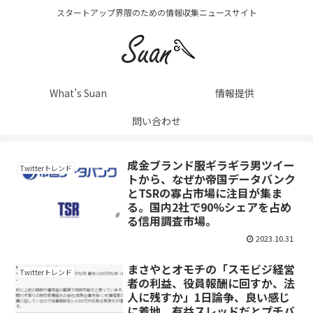
スタートアップ界隈のための情報収集ニュースサイト
What’s Suan
情報提供
問い合わせ
成金ブランド服ギラギラ男ツイー
Twitterトレンド
トから、なぜか帝国データバンク
とTSRの寡占市場に注目が集ま
る。国内2社で90%シェアを占め
る信用調査市場。
2023.10.31
まさやとオモチの「スモビジ経営
Twitterトレンド
者の利益、役員報酬に回すか、法
人に残すか」1日論争、良い感じ
に着地。有益スレッドだとプチバ