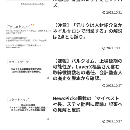
ズ。
2023.10.31
【注意】「元リクは人材紹介業か
Twitterトレンド
ネイルサロンで開業する」の解説
は2点とも誤り。
2023.10.31
【速報】バルクオム、上場延期の
スタートアップ
可能性か。LayerX福島さん含む
取締役複数名の退任、会計監査人
の廃止を謄本から確認。
2023.10.27
NewsPicks掲載の『マイベスト
スタートアップ
社長、ステマ批判に反論』記事へ
の見解と反論
2023.10.27