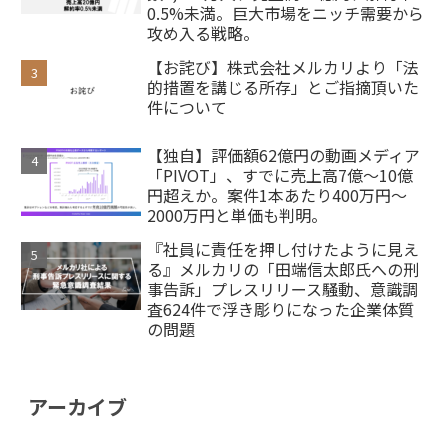
0.5%未満。巨大市場をニッチ需要から
攻め入る戦略。
【お詫び】株式会社メルカリより「法
的措置を講じる所存」とご指摘頂いた
件について
【独自】評価額62億円の動画メディア
「PIVOT」、すでに売上高7億～10億
円超えか。案件1本あたり400万円～
2000万円と単価も判明。
『社員に責任を押し付けたように見え
る』メルカリの「田端信太郎氏への刑
事告訴」プレスリリース騒動、意識調
査624件で浮き彫りになった企業体質
の問題
アーカイブ