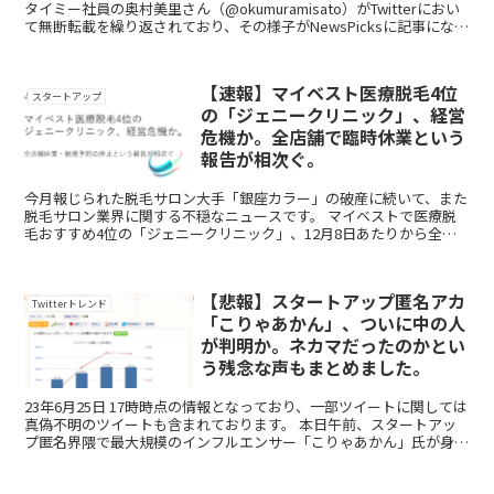
タイミー社員の奥村美里さん（@okumuramisato）がTwitterにおい
て無断転載を繰り返されており、その様子がNewsPicksに記事になっ
ているという...
【速報】マイベスト医療脱毛4位
スタートアップ
の「ジェニークリニック」、経営
危機か。全店舗で臨時休業という
報告が相次ぐ。
今月報じられた脱毛サロン大手「銀座カラー」の破産に続いて、また
脱毛サロン業界に関する不穏なニュースです。 マイベストで医療脱
毛おすすめ4位の「ジェニークリニック」、12月8日あたりから全店
舗で臨時休業しているようです。 この...
【悲報】スタートアップ匿名アカ
Twitterトレンド
「こりゃあかん」、ついに中の人
が判明か。ネカマだったのかとい
う残念な声もまとめました。
23年6月25日 17時時点の情報となっており、一部ツイートに関しては
真偽不明のツイートも含まれております。 本日午前、スタートアッ
プ匿名界隈で最大規模のインフルエンサー「こりゃあかん」氏が身バ
レしてしまったとのことです。 ...