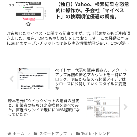
【独自】Yahoo、検索結果を恣意
スタートアップ
的に操作か。子会社「マイベス
ト」の検索順位優遇の疑義。
昨夜報じたマイベストに関する記事ですが、吉川代表からもご連絡頂
きました。現在、DMでもやり取りをしております。 この騒動と同時
にSuanのオープンチャットではあらゆる情報が飛び交い、1つの疑惑
が浮上しました。 マイベストの親...
ペイトナー代表の阪井 優さん、スタート
アップ界隈の匿名アカウントを一斉にブ
ロック。明日から使える起業アイデアは
クローズに公開していくスタイルに変更
か
謄本を元にクイックゲットの増資の歴史
と、創業者の持ち分比率推移を調べてみ
た。直近ラウンドで既にに30％程度にな
っていたか
ホーム
スタートアップ
Twitterトレンド