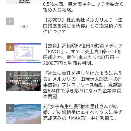
0.5%未満。巨大市場をニッチ需要から
攻め入る戦略。
【お詫び】株式会社メルカリより「法
的措置を講じる所存」とご指摘頂いた
件について
【独自】評価額62億円の動画メディア
「PIVOT」、すでに売上高7億～10億
円超えか。案件1本あたり400万円～
2000万円と単価も判明。
『社員に責任を押し付けたように見え
る』メルカリの「田端信太郎氏への刑
事告訴」プレスリリース騒動、意識調
査624件で浮き彫りになった企業体質
の問題
元“女子高生社長”椎木里佳さんが結
婚、ご結婚相手はエイベックスに株式
売却済みの「MAKEY」中村秀樹氏。