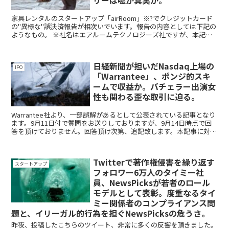
リーは嘘か真実か。
家具レンタルのスタートアップ「airRoom」※?でクレジットカード
の"異様な"誤決済報告が相次いでいます。報告の内容としては下記の
ようなもの。 ※社名はエアルームテクノロジーズ社ですが、本記事
においてはairRoomとして表記致します ...
日経新聞が担いだNasdaq上場の
IPO
「Warrantee」、ポンジ的スキ
ームで収益か。バチェラー出演女
性も関わる歪な取引に迫る。
Warrantee社より、一部誤解があるとして公表されている記事となり
ます。9月11日付で質問をお送りしておりますが、9月14日時点で回
答を頂けておりません。回答頂け次第、追記致します。本記事に対す
る見解および対応方針を記載致しました。 ...
Twitterで著作権侵害を繰り返す
スタートアップ
フォロワー6万人のタイミー社
員、NewsPicksが若者のロール
モデルとして表彰。度重なるタイ
ミー関係者のコンプライアンス問
題と、イリーガル的行為を担ぐNewsPicksの危うさ。
昨夜、投稿したこちらのツイート、非常に多くの反響を頂きました。