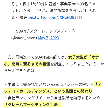
そして夜中1時30分に著者と事業家botの3名チャ
ットが立ち上げられ、法的訴訟をちらつかせられ
る ←現在
pic.twitter.com/JXNeNJ81TH
— SUAN / スタートアップメディア🎈
(@suan_news)
May 7, 2023
一方、同時進行でSUAN編集部では、
女子大生が「オナ
ホ」開発に至るまでの裏側
を調査しておりました。そこか
ら見えてきたのは
・本書には書かれていない元welqメンバーの率いる
「ア
レテコ・ホールディングス」という集団との関わり
・自社ランキングサイトから自社製品を誘導するという
「グレーなマーケティング手法」